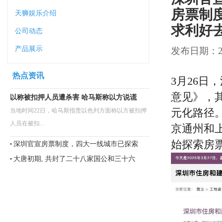
房票制
天狮娱乐介绍
求利好
公司动态
产品展示
发布日期：202
热点资讯
3月26
意见》，
以称被扣押人员遭杀害 哈马斯称以方说谎
元化路径
当地时间22日，哈马斯指责以色列方面称以方被扣押
人员在被扣...
京通州和
始探索房
深圳官宣房票制度，四大一线城市已探索
•
大唐初期, 共封了二十八家国公和三十六
•