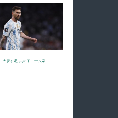
大唐初期, 共封了二十八家